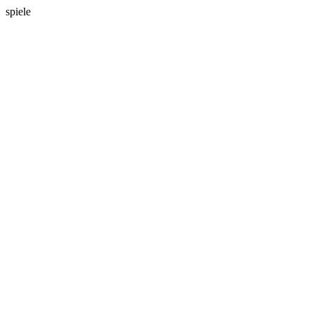
spiele