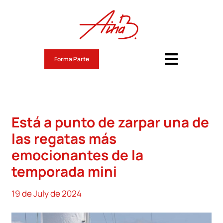
Skip
to
content
Forma Parte
Toggle
Navigati
Aina Bauza Roig
Noticias
Está a punto de zarpar una de
Route du Rhum 2026
las regatas más
emocionantes de la
Retos
temporada mini
Valores
19 de July de 2024
Contacto