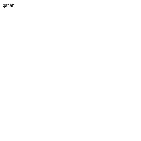
ganar